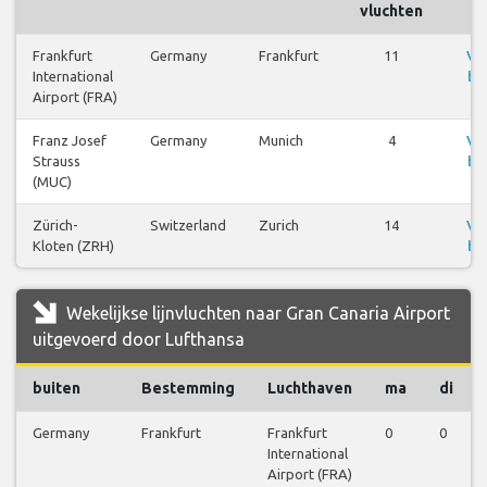
vluchten
Frankfurt
Germany
Frankfurt
11
Vl
International
be
Airport (FRA)
Franz Josef
Germany
Munich
4
Vl
Strauss
be
(MUC)
Zürich-
Switzerland
Zurich
14
Vl
Kloten (ZRH)
be
Wekelijkse lijnvluchten naar Gran Canaria Airport
uitgevoerd door Lufthansa
buiten
Bestemming
Luchthaven
ma
di
Germany
Frankfurt
Frankfurt
0
0
International
Airport (FRA)