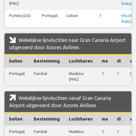
(FNC)
bekijke
Portela (LIS)
Portugal
Lisbon
1
Vlucht
bekijke
Wekelijkse lijnvluchten naar Gran Canaria Airport
uitgevoerd door Azores Airlines
buiten
Bestemming
Luchthaven
ma
di
wo
Portugal
Funchal
Madeira
1
1
0
(FNC)
Wekelijkse lijnvluchten vanaf Gran Canaria
Airport uitgevoerd door Azores Airlines
buiten
Bestemming
Luchthaven
ma
di
wo
Portugal
Funchal
Madeira
1
1
0