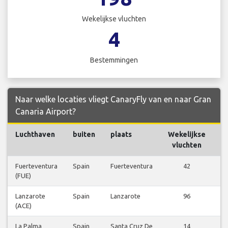
Wekelijkse vluchten
4
Bestemmingen
Naar welke locaties vliegt CanaryFly van en naar Gran
Canaria Airport?
Luchthaven
buiten
plaats
Wekelijkse
V
vluchten
Fuerteventura
Spain
Fuerteventura
42
V
(FUE)
b
Lanzarote
Spain
Lanzarote
96
V
(ACE)
b
La Palma
Spain
Santa Cruz De
14
V