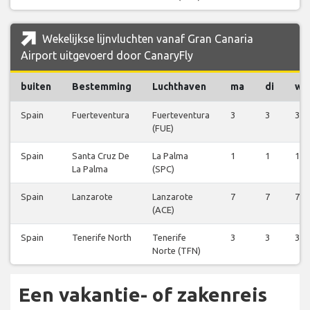
Wekelijkse lijnvluchten vanaf Gran Canaria
Airport uitgevoerd door CanaryFly
buiten
Bestemming
Luchthaven
ma
di
wo
Spain
Fuerteventura
Fuerteventura
3
3
3
(FUE)
Spain
Santa Cruz De
La Palma
1
1
1
La Palma
(SPC)
Spain
Lanzarote
Lanzarote
7
7
7
(ACE)
Spain
Tenerife North
Tenerife
3
3
3
Norte (TFN)
Een vakantie- of zakenreis