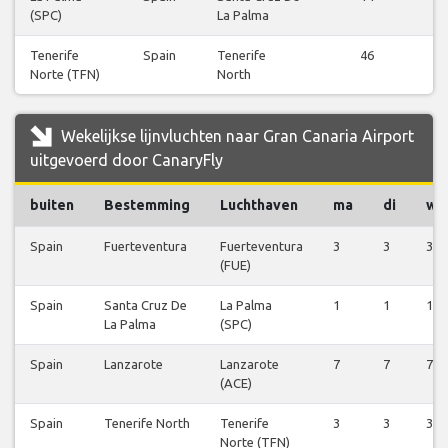
(SPC)
La Palma
b
Tenerife
Spain
Tenerife
46
V
Norte (TFN)
North
b
Wekelijkse lijnvluchten naar Gran Canaria Airport
uitgevoerd door CanaryFly
buiten
Bestemming
Luchthaven
ma
di
wo
Spain
Fuerteventura
Fuerteventura
3
3
3
(FUE)
Spain
Santa Cruz De
La Palma
1
1
1
La Palma
(SPC)
Spain
Lanzarote
Lanzarote
7
7
7
(ACE)
Spain
Tenerife North
Tenerife
3
3
3
Norte (TFN)