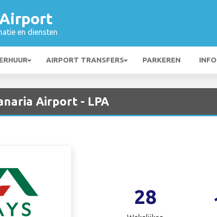
Airport
matie en diensten
ERHUUR
AIRPORT TRANSFERS
PARKEREN
INFO
naria Airport - LPA
28