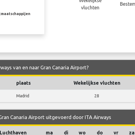
Wekelijkse
Beste
vluchten
rtmaatschappijen
rways van en naar Gran Canaria Airport?
plaats
Wekelijkse vluchten
Madrid
28
Gran Canaria Airport uitgevoerd door ITA Airways
Luchthaven
ma
di
wo
do
vr
za